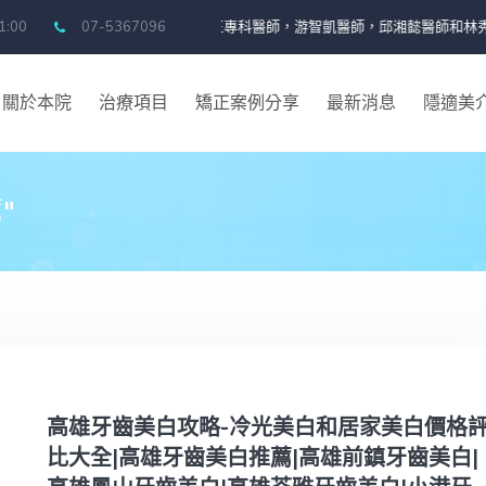
正專科醫師 ，鄭惠予矯正專科醫師，游智凱醫師，邱湘懿醫師和林秀蔓醫師，康祐禎醫
21:00
07-5367096
關於本院
治療項目
矯正案例分享
最新消息
隱適美
"
高雄牙齒美白攻略-冷光美白和居家美白價格
比大全|高雄牙齒美白推薦|高雄前鎮牙齒美白|