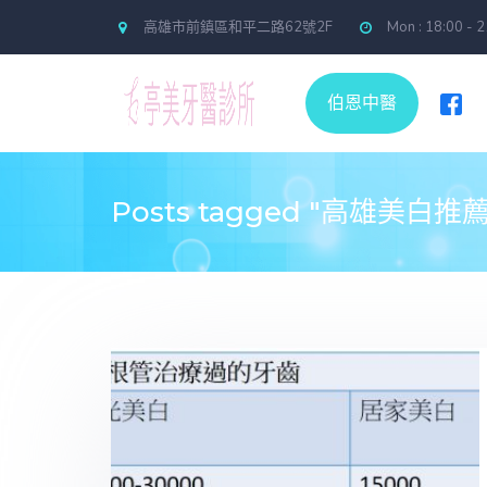
本醫療院所陣容包含 隱適美專家醫師 林汶亭院長為矯
高雄市前鎮區和平二路62號2F
Mon : 18:00 - 
伯恩中醫
Posts tagged "高雄美白推薦