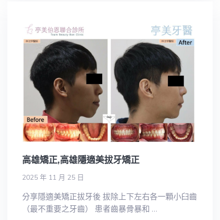
高雄矯正,高雄隱適美拔牙矯正
2025 年 11 月 25 日
分享隱適美矯正拔牙後 拔除上下左右各一顆小臼齒
（最不重要之牙齒） 患者齒暴骨暴和 …