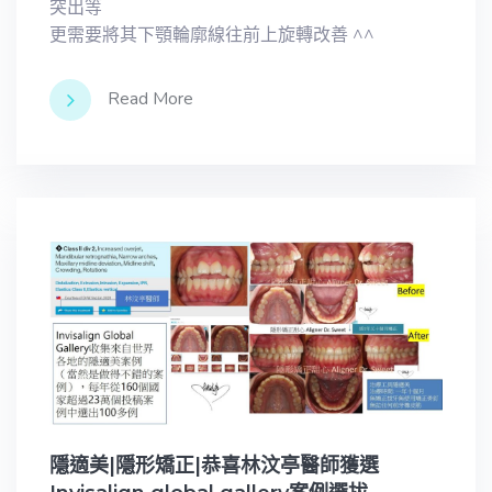
突出等
更需要將其下顎輪廓線往前上旋轉改善 ^^
Read More
隱適美|隱形矯正|恭喜林汶亭醫師獲選