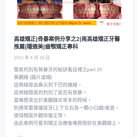
高雄矯正|骨暴案例分享之2|南高雄矯正牙醫
推薦|隱適美|齒顎矯正專科
2021 年 4 月 26 日
簡易判別有無暴牙的秘訣看這裡之part 2!!
美觀線 (圖片虛線)
這條線是由鼻尖到下巴的連線，
這條線簡易的判別了是否有唇暴。
當嘴唇突出於美觀線非常多的時候，
則通常要建議拔牙(上下左右各一顆小臼齒)後退，
使得顏面外觀恢復正常。
由此案例可看到矯正治療後嘴唇剛好在美觀線上。