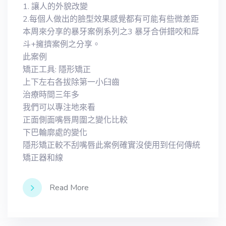
1. 讓人的外貌改變
2.每個人做出的臉型效果感覺都有可能有些微差距
本周來分享的暴牙案例系列之3 暴牙合併錯咬和戽
斗+擁擠案例之分享。
此案例
矯正工具: 隱形矯正
上下左右各拔除第一小臼齒
治療時間三年多
我們可以專注地來看
正面側面嘴唇周圍之變化比較
下巴輪廓處的變化
隱形矯正較不刮嘴唇此案例確實沒使用到任何傳統
矯正器和線
Read More