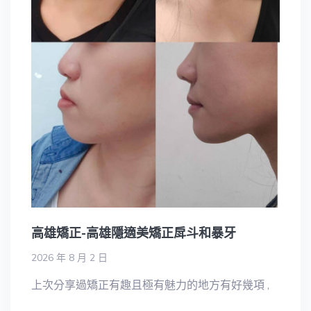
高雄矯正-高雄隱適美矯正戽斗和暴牙
2026 年 8 月 2 日
上次分享過矯正有趣且極有魅力的地方有好幾項 ,