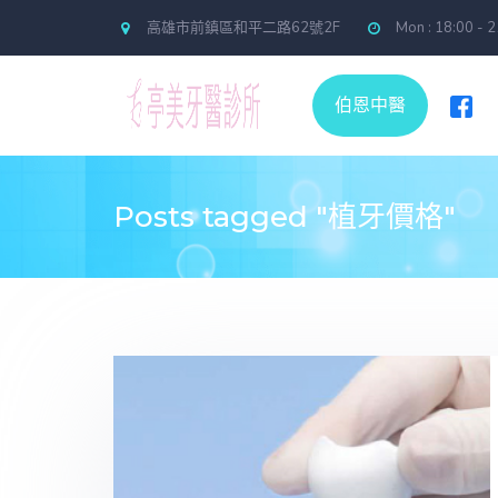
正專科醫師 ，鄭惠予矯正專科醫師，游智凱醫師，邱湘懿醫師和林秀蔓醫師，康祐禎醫
高雄市前鎮區和平二路62號2F
Mon : 18:00 - 
伯恩中醫
Posts tagged "植牙價格"