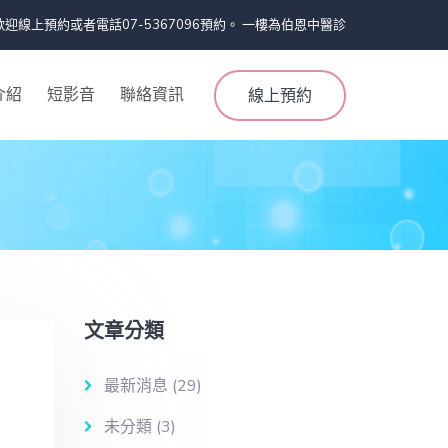
電話07-5367096預約。 一樓為伯恩中醫診所院址黃伯平中醫師。07-726
介紹
短影音
聯絡資訊
線上預約
文章分類
最新消息
(29)
未分類
(3)