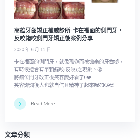
高雄牙齒矯正權威診所-卡在裡面的側門牙，
反咬錯咬側門牙矯正後案例分享
2020 年 6 月 11 日
卡在裡面的側門牙，就像孤僻而被拋棄的牙齒🤣，
有時候還會有單顆錯咬(反咬)之現象。😫
將錯位門牙改正後笑容變好看了! ❤️
笑容燦爛後人也就自信且精神了起來喔🥰😘😍
Read More
文章分類