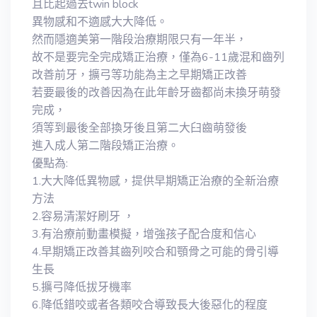
且比起過去twin block
異物感和不適感大大降低。
然而隱適美第一階段治療期限只有一年半，
故不是要完全完成矯正治療，僅為6-11歲混和齒列
改善前牙，擴弓等功能為主之早期矯正改善
若要最後的改善因為在此年齡牙齒都尚未換牙萌發
完成，
須等到最後全部換牙後且第二大臼齒萌發後
進入成人第二階段矯正治療。
優點為:
1.大大降低異物感，提供早期矯正治療的全新治療
方法
2.容易清潔好刷牙 ，
3.有治療前動畫模擬，增強孩子配合度和信心
4.早期矯正改善其齒列咬合和顎骨之可能的骨引導
生長
5.擴弓降低拔牙機率
6.降低錯咬或者各類咬合導致長大後惡化的程度