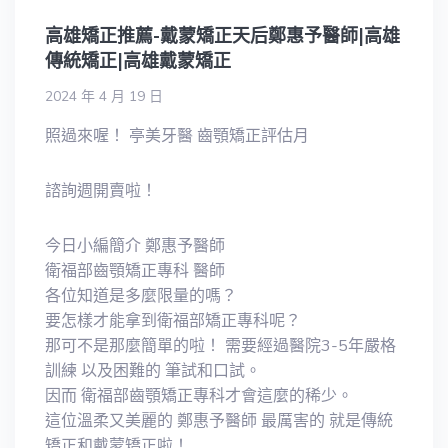
高雄矯正推薦-戴蒙矯正天后鄭惠予醫師|高雄
傳統矯正|高雄戴蒙矯正
2024 年 4 月 19 日
照過來喔！ 亭美牙醫 齒顎矯正評估月
諮詢週開賣啦！
今日小編簡介 鄭惠予醫師
衛福部齒顎矯正專科 醫師
各位知道是多麼限量的嗎？
要怎樣才能拿到衛福部矯正專科呢？
那可不是那麼簡單的啦！ 需要經過醫院3-5年嚴格
訓練 以及困難的 筆試和口試。
因而 衛福部齒顎矯正專科才會這麼的稀少。
這位溫柔又美麗的 鄭惠予醫師 最厲害的 就是傳統
矯正和戴蒙矯正啦！