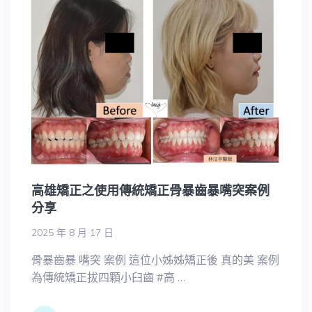
高雄矯正之使用傳統矯正骨暴齒暴嘴突案例
分享
2025 年 8 月 17 日
骨暴齒暴 嘴突 案例 這位小姊姊矯正後 真的美 案例
為傳統矯正拔四顆小臼齒 #高 …