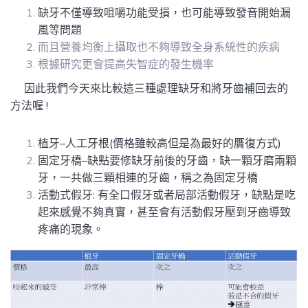
缺
牙不僅導致咀嚼功能受損，也可能導致發音開始漏
風等問題
而且營養均衡上攝取也不夠導致全身系統性的疾病
根據研究更會提高失智症的發生機率
因此我們今天來比較這三種處理缺牙和將牙齒補回去的
方法喔
!
植牙
–
人工牙根
(
價格雖較高但是為最好的贋復方式
)
固定牙橋
–
缺點要修缺牙前後的牙齒，缺一顆牙磨兩顆
牙，一共做三顆相連的牙齒，稱之為固定牙橋
活動式假牙
:
有全口假牙或者局部活動假牙，缺點是吃
起來感覺不夠真實，甚至會有活動假牙壓到牙齒導致
疼痛的現象。