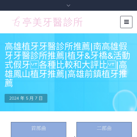
高雄植牙牙醫診所推薦|南高雄假
牙牙醫診所推薦|植牙&牙橋&活動
式假牙 各種比較和大評比 |高
雄鳳山植牙推薦|高雄前鎮植牙推
薦
2024 年 5 月 7 日