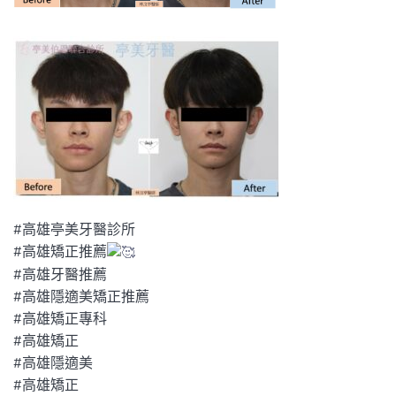
#高雄亭美牙醫診所
#高雄矯正推薦
#高雄牙醫推薦
#高雄隱適美矯正推薦
#高雄矯正專科
#高雄矯正
#高雄隱適美
#高雄矯正