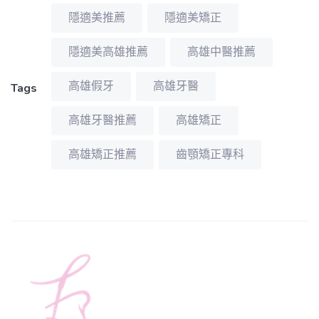
隱適美推薦
隱適美矯正
隱適美高雄推薦
高雄中醫推薦
高雄假牙
高雄牙醫
Tags
高雄牙醫推薦
高雄矯正
高雄矯正推薦
齒顎矯正專科