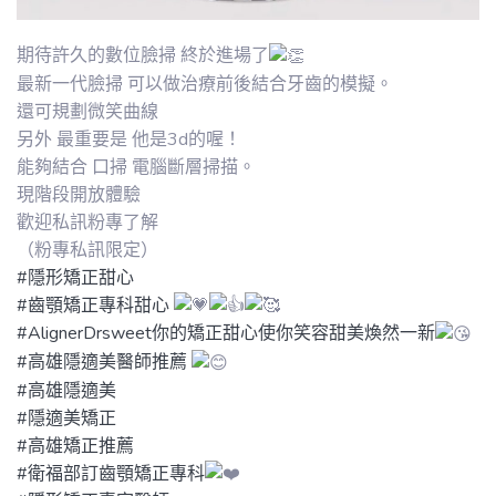
期待許久的數位臉掃 終於進場了
最新一代臉掃 可以做治療前後結合牙齒的模擬。
還可規劃微笑曲線
另外 最重要是 他是3d的喔！
能夠結合 口掃 電腦斷層掃描。
現階段開放體驗
歡迎私訊粉專了解
（粉專私訊限定）
#隱形矯正甜心
#齒顎矯正專科甜心
#AlignerDrsweet你的矯正甜心使你笑容甜美煥然一新
#高雄隱適美醫師推薦
#高雄隱適美
#隱適美矯正
#高雄矯正推薦
#衛福部訂齒顎矯正專科